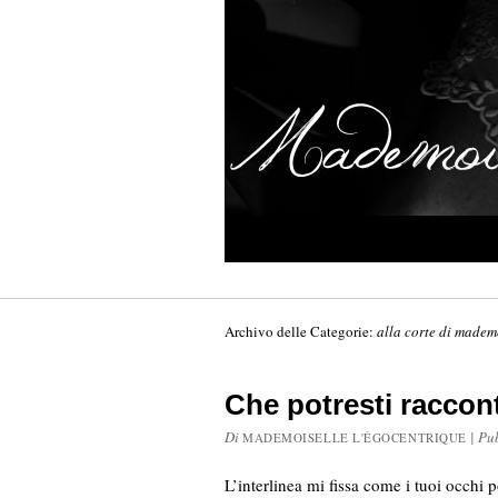
Archivo delle Categorie:
alla corte di madem
Che potresti raccont
Di
|
Pu
MADEMOISELLE L'ÉGOCENTRIQUE
L’interlinea mi fissa come i tuoi occhi 