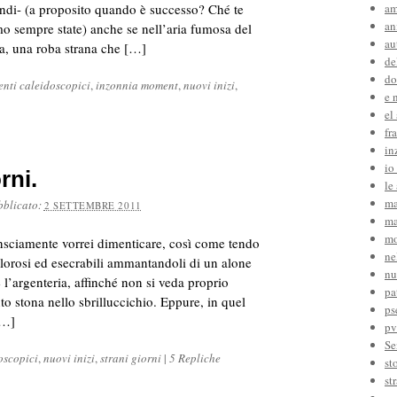
ndi- (a proposito quando è successo? Ché te
am
an
iamo sempre state) anche se nell’aria fumosa del
au
a, una roba strana che […]
de
do
nti caleidoscopici
,
inzonnia moment
,
nuovi inizi
,
e 
el
fr
in
io
rni.
le
ma
bblicato:
2 SETTEMBRE 2011
ma
mo
nsciamente vorrei dimenticare, così come tendo
ne
olorosi ed esecrabili ammantandoli di un alone
nu
l’argenteria, affinché non si veda proprio
pa
to stona nello sbrilluccichio. Eppure, in quel
ps
[…]
pv
Se
oscopici
,
nuovi inizi
,
strani giorni
|
5 Repliche
st
st