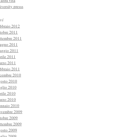
'altra vita
iversity presss
vi
bbraio 2012
tobre 2011
ttembre 2011
ugno 2011
ggio 2011
rile 2011
rzo 2011
bbraio 2011
cembre 2010
osto 2010
glio 2010
rile 2010
rzo 2010
nnaio 2010
vembre 2009
tobre 2009
ttembre 2009
osto 2009
glio 2009