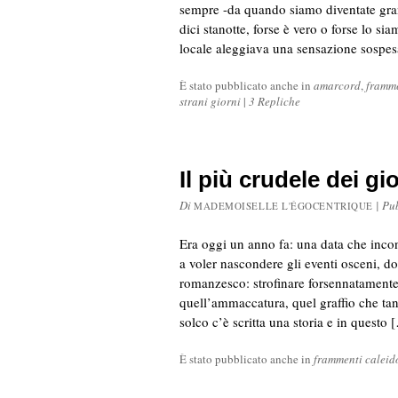
sempre -da quando siamo diventate gra
dici stanotte, forse è vero o forse lo s
locale aleggiava una sensazione sospes
È stato pubblicato anche in
amarcord
,
framme
strani giorni
|
3 Repliche
Il più crudele dei gio
Di
|
Pu
MADEMOISELLE L'ÉGOCENTRIQUE
Era oggi un anno fa: una data che inco
a voler nascondere gli eventi osceni, d
romanzesco: strofinare forsennatamente 
quell’ammaccatura, quel graffio che tan
solco c’è scritta una storia e in questo 
È stato pubblicato anche in
frammenti caleid