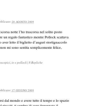
bblicato:
20 AGOSTO 2009
corsa notte l’ho trascorsa nel solito posto
are un regalo fantastico mentre Pollock scattava
 aver letto il biglietto d’auguri stortignaccolo
non mi sono sentita semplicemente felice,
oscopici
,
io e pollock
|
8 Repliche
bblicato:
17 GIUGNO 2009
rsi dal mondo e avere tutto il tempo e lo spazio
 riusciti, ti sembra di aver depennato il