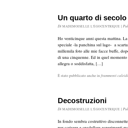
Un quarto di secolo
Di
|
Pu
MADEMOISELLE L'ÉGOCENTRIQUE
Ho venticinque anni questa mattina. La s
speciale -la panchina sul lago- a scart
millemila foto alle mie facce buffe, dopo
di una cinquenne. Ed in quel momento 
allegra o soddisfatta, […]
È stato pubblicato anche in
frammenti caleid
Decostruzioni
Di
|
Pu
MADEMOISELLE L'ÉGOCENTRIQUE
In fondo sembra costruttivo disconnette
per scrivere e spadellare esperimenti mal