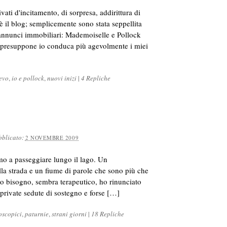
vati d'incitamento, di sorpresa, addirittura di
 il blog; semplicemente sono stata seppellita
gli annunci immobiliari: Mademoiselle e Pollock
i presuppone io conduca più agevolmente i miei
uevo
,
io e pollock
,
nuovi inizi
|
4 Repliche
bblicato:
2 NOVEMBRE 2009
o a passeggiare lungo il lago. Un
lla strada e un fiume di parole che sono più che
mo bisogno, sembra terapeutico, ho rinunciato
 private sedute di sostegno e forse […]
oscopici
,
paturnie
,
strani giorni
|
18 Repliche