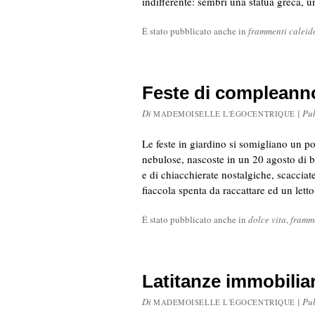
indifferente: sembri una statua greca, 
È stato pubblicato anche in
frammenti caleid
Feste di compleanno
Di
|
Pu
MADEMOISELLE L'ÉGOCENTRIQUE
Le feste in giardino si somigliano un po’
nebulose, nascoste in un 20 agosto di b
e di chiacchierate nostalgiche, scacciate
fiaccola spenta da raccattare ed un lett
È stato pubblicato anche in
dolce vita
,
framme
Latitanze immobiliar
Di
|
Pu
MADEMOISELLE L'ÉGOCENTRIQUE