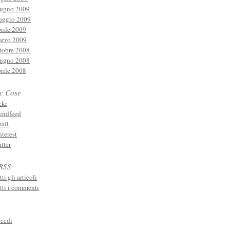
ugno 2009
ggio 2009
rile 2009
rzo 2009
tobre 2008
ugno 2008
rile 2008
ic Cose
ckr
iendfeed
ail
nterest
itter
 RSS
tti gli articoli
tti i commenti
cedi