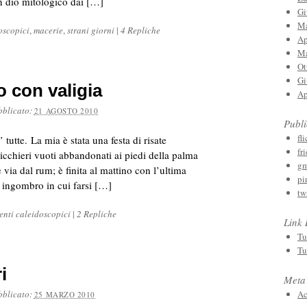
un dio mitologico dai […]
Gi
Ma
oscopici
,
macerie
,
strani giorni
|
4 Repliche
Ap
Ma
Ot
Gi
 con valigia
Ap
bblicato:
21 AGOSTO 2010
Publ
fli
 tutte. La mia è stata una festa di risate
fr
icchieri vuoti abbandonati ai piedi della palma
gm
 via dal rum; è finita al mattino con l’ultima
pi
o ingombro in cui farsi […]
tw
nti caleidoscopici
|
2 Repliche
Link
Tu
Tu
i
Meta
bblicato:
Ac
25 MARZO 2010