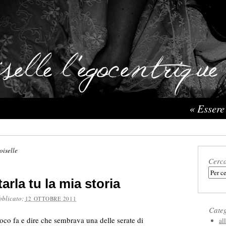
« Essere
oiselle
Cerc
arla tu la mia storia
bblicato:
12 OTTOBRE 2011
Cate
poco fa e dire che sembrava una delle serate di
al