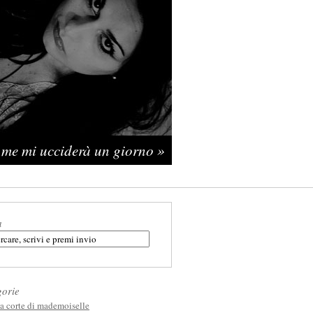
 me mi ucciderà un giorno »
a
gorie
la corte di mademoiselle