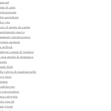
arcord
ime di carta
tolesionismi
liri quotidiani
lce vita
non c'è niente da capire
 sentimiento nuevo
ammenti caleidoscopici
zonnia moment
 e pollock
 allegre comari di windsor
 non morire di domenica
cerie
ndo blob
lla valigia di mademoiselle
ovi inizi
turnie
eudolavoro
t conversation
nza categoria
oria vera eh
rani giorni