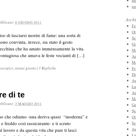
un
un
Archi
bblicato:
8 GIUGNO 2011
Fe
Ot
iso di lasciarsi morire di fame: una sorta di
Se
ono convinta, invece, sia stato il gesto
Gi
vecchina che ha amato immensamente la vita.
Ma
 contagiosa che amava le feste vocianti di […]
Ap
Ma
oscopici
,
strani giorni
|
3 Repliche
Fe
Di
Ag
Lu
Ap
e di te
Ma
bblicato:
2 MAGGIO 2011
Ge
No
vano che odiamo -una deriva quasi “moderna” e
Ot
 e freddo così rassicurante- e ti scruto
Se
Ag
 lavoro e da questa vita che pare ti lasci
Lu